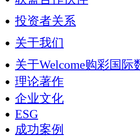
投资者关系
关于我们
关于Welcome购彩国际
理论著作
企业文化
ESG
成功案例