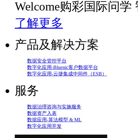
Welcome购彩国际问
了解更多
产品及解决方案
数据安全管控平台
数字化应用-Bluenic客户数据平台
数字化应用-云捷集成中间件（ESB）
服务
数据治理咨询与实施服务
数据资产入表
数据应用-算法模型 & ML
数字化应用开发