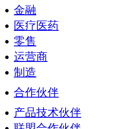
金融
医疗医药
零售
运营商
制造
合作伙伴
产品技术伙伴
联盟合作伙伴