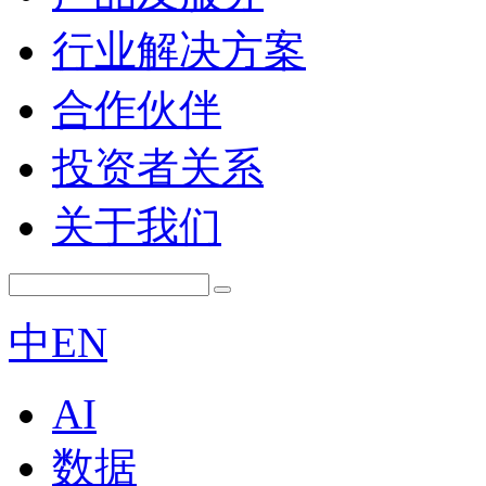
行业解决方案
合作伙伴
投资者关系
关于我们
中
EN
AI
数据