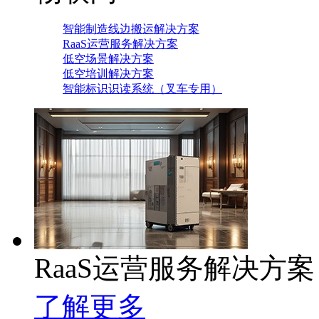
智能制造线边搬运解决方案
RaaS运营服务解决方案
低空场景解决方案
低空培训解决方案
智能标识识读系统（叉车专用）
RaaS运营服务解决方案
了解更多