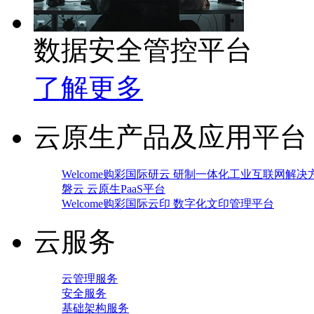
数据安全管控平台
了解更多
云原生产品及应用平台
Welcome购彩国际研云 研制一体化工业互联网解决
磐云 云原生PaaS平台
Welcome购彩国际云印 数字化文印管理平台
云服务
云管理服务
安全服务
基础架构服务