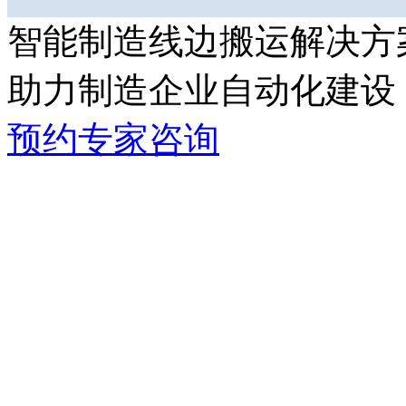
智能制造线边搬运解决方
助力制造企业自动化建设
预约专家咨询