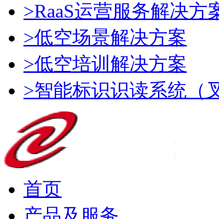
>RaaS运营服务解决方
>低空场景解决方案
>低空培训解决方案
>智能标识识读系统（
首页
产品及服务