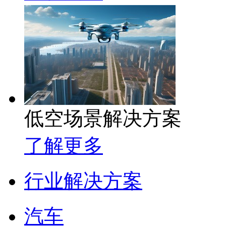
低空场景解决方案
了解更多
行业解决方案
汽车