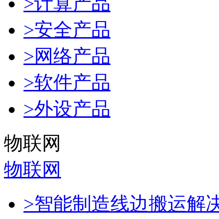
>计算产品
>安全产品
>网络产品
>软件产品
>外设产品
物联网
物联网
>智能制造线边搬运解