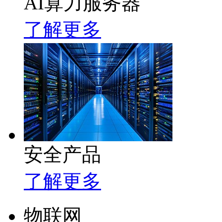
AI算力服务器
了解更多
安全产品
了解更多
物联网