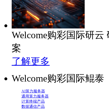
Welcome购彩国际研
案
了解更多
Welcome购彩国际鲲泰
AI算力服务器
通用算力服务器
计算终端产品
数据通信产品