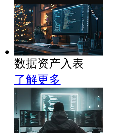
数据资产入表
了解更多